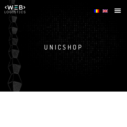
UNICSHOP
Dezvoltare web
Web design
SEO & Copywriting
Prezentare
Marketing online