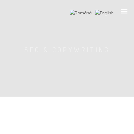
SEO & COPYWRITING
Dezvoltare web
Web design
SEO & Copywriting
Marketing online