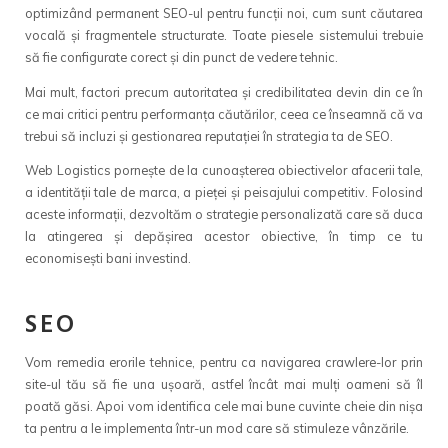
optimizând permanent SEO-ul pentru funcții noi, cum sunt căutarea
vocală și fragmentele structurate. Toate piesele sistemului trebuie
să fie configurate corect și din punct de vedere tehnic.
Mai mult, factori precum autoritatea și credibilitatea devin din ce în
ce mai critici pentru performanța căutărilor, ceea ce înseamnă că va
trebui să incluzi și gestionarea reputației în strategia ta de SEO.
Web Logistics pornește de la cunoașterea obiectivelor afacerii tale,
a identității tale de marca, a pieței și peisajului competitiv. Folosind
aceste informații, dezvoltăm o strategie personalizată care să duca
la atingerea și depășirea acestor obiective, în timp ce tu
economisești bani investind.
SEO
Vom remedia erorile tehnice, pentru ca navigarea crawlere-lor prin
site-ul tău să fie una ușoară, astfel încât mai mulți oameni să îl
poată găsi. Apoi vom identifica cele mai bune cuvinte cheie din nișa
ta pentru a le implementa într-un mod care să stimuleze vânzările.