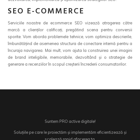
SEO E-COMMERCE
Serviciile noastre de ecommerce SEO vizează atragerea către
marcă a clienţilor calificaţi, pregătind scena pentru conversii
sporite. Vom aborda problemele tehnice, vom optimiza descrierile,
îmbunătăţind de asemenea structura de conectare internă pentru a
încuraja navigarea. Mai mult, vom ajuta la construirea unei imagini
de brand inteligibile, memorabile, dezvoltând şi o strategie de
generare a recenziilor în scopul creşterii încrederii consumatorilor.
Suntem PRO active digitale!
Soluțiile pe care le proiectăm și implementăm eficientizează și
scalează rapid afacerea ta.