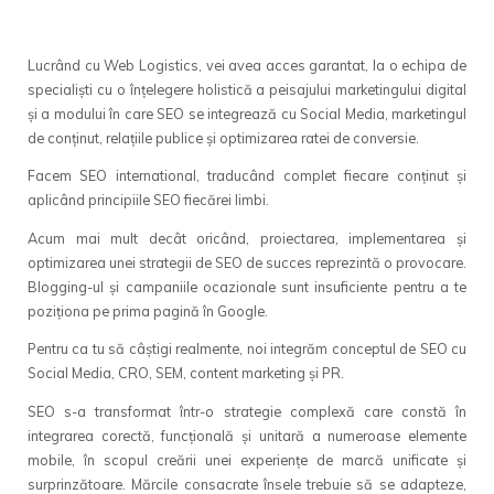
Mentenanţă web
Lucrând cu Web Logistics, vei avea acces garantat, la o echipa de
Consultanţă Web
specialiști cu o înțelegere holistică a peisajului marketingului digital
și a modului în care SEO se integrează cu Social Media, marketingul
de conținut, relaţiile publice și optimizarea ratei de conversie.
Facem SEO international, traducând complet fiecare conținut și
aplicând principiile SEO fiecărei limbi.
Acum mai mult decât oricând, proiectarea, implementarea și
DEZVOLTARE WEB
optimizarea unei strategii de SEO de succes reprezintă o provocare.
Blogging-ul și campaniile ocazionale sunt insuficiente pentru a te
PROMOVARE WEB
poziționa pe prima pagină în Google.
Pentru ca tu să câștigi realmente, noi integrăm conceptul de SEO cu
Social Media, CRO, SEM, content marketing și PR.
SEO s-a transformat într-o strategie complexă care constă în
integrarea corectă, funcțională și unitară a numeroase elemente
mobile, în scopul creării unei experiențe de marcă unificate și
surprinzătoare. Mărcile consacrate însele trebuie să se adapteze,