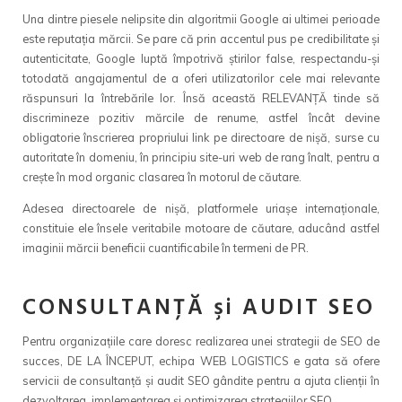
Una dintre piesele nelipsite din algoritmii Google ai ultimei perioade
este reputația mărcii. Se pare că prin accentul pus pe credibilitate și
autenticitate, Google luptă împotrivă știrilor false, respectandu-și
totodată angajamentul de a oferi utilizatorilor cele mai relevante
răspunsuri la întrebările lor. Însă această RELEVANȚĂ tinde să
discrimineze pozitiv mărcile de renume, astfel încât devine
obligatorie înscrierea propriului link pe directoare de nișă, surse cu
autoritate în domeniu, în principiu site-uri web de rang înalt, pentru a
crește în mod organic clasarea în motorul de căutare.
Adesea directoarele de nișă, platformele uriașe internaționale,
constituie ele însele veritabile motoare de căutare, aducând astfel
imaginii mărcii beneficii cuantificabile în termeni de PR.
CONSULTANŢĂ şi AUDIT SEO
Pentru organizaţiile care doresc realizarea unei strategii de SEO de
succes, DE LA ÎNCEPUT, echipa WEB LOGISTICS e gata să ofere
servicii de consultanţă şi audit SEO gândite pentru a ajuta clienţii în
dezvoltarea, implementarea şi optimizarea strategiilor SEO.